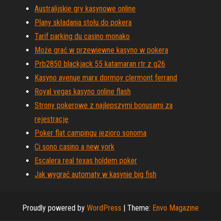
Australijskie gry kasynowe online
Plany składania stołu do pokera
Tarif parking du casino monako
Może grać w przewiewne kasyno w pokera
Prb2850 blackjack 55 katamaran rtr z g26
Kasyno avenue marx dormoy clermont ferrand
Royal vegas kasyno online flash
Strony pokerowe z najlepszymi bonusami za
rejestrację
Poker flat campingu jezioro sonoma
Ci sono casino a new york
Escalera real texas holdem poker
Jak wygrać automaty w kasynie big fish
Proudly powered by
WordPress
|
Theme:
Envo Magazine