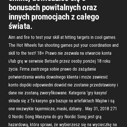
bonusach powitalnych oraz
innych promocjach z całego
świata.
Aim and fire to test your skill at hitting targets in cool games.
The Hot Wheels fun shooting games put your coordination and
skill to the test! 18+ Prawo nie zezwala na otwarcie konta
i/lub grę w serwisie Betsafe przez osoby poniżej 18 roku
życia. Firma zastrzega sobie prawo do zażądania
potwierdzenia wieku dowolnego klienta i może zawiesić
konto dopóki odpowiedni dowód nie zostanie przedstawiony i
dane nie zostaną zweryfikowane. Kategoria ‘gry kasyno’
składa się z:Ta kasyno gra bazuje na artefaktach Majów i są
one niezwykle tajemnicze, maski, dzbany… May 31, 2018 271
0 Nordic Song Maszyna do gry Nordic Song jest grą
hazardową, która sprawi, że wybierzesz się na wycieczkę na