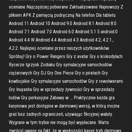
oceniane Najczęściej pobierane Zaktualizowane Najnowszy Z
plikiem APK Z pamięcią podręczną Na telefon Dla tabletu
Android 11 Android 10 Android 9.0 Android 8.1 Android 8.0
Android 7.1 Android 7.0 Android 6.0 Android 5.1 5 android.0
Android 4.4 W Android 4.4 Android 4.3 Android 4.2, 4.2.1.,
4.2.2. Najlepiej oceniane przez naszych użytkowników.
Spróbuj! Gry o Power Rangers Gry z avatar Gry o krokodylach
Rycerze Igrzysk Zodiaku Gry symulacyjne samochodów
ciężarowych Gry DJ Gry One Piece Gry o piratach Gry
kowbojskie Gry symulacyjne samochodów Gry z rewolwerami
Gry Inuyasha Gry w sprzedaży żywności Gry w sprzedaży
lodów Gry perkusyjne Zabawy w … Praktycznie każda gra
kasynowa jest dostępna w darmowej wersji, w którą można
grać bez żadnych ograniczeń, używając fikcyjnej waluty.
Wygrane w tym trybie nie mogą być wypłacane. Warto
zwrócić uwagę na fakt, że w większości kasyn tryb darmowy