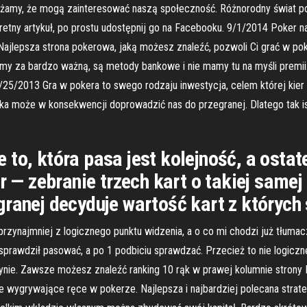
żamy, że mogą zainteresować naszą społeczność. Różnorodny świat po
retny artykuł, po prostu udostępnij go na Facebooku. 9/1/2014 Poker na 
Najlepsza strona pokerowa, jaką możesz znaleźć, pozwoli Ci grać w pok
amy za bardzo ważną, są metody bankowe i nie mamy tu na myśli premi
2/25/2013 Gra w pokera to swego rodzaju inwestycja, celem której kier 
tyka może w konsekwencji doprowadzić nas do przegranej. Dlatego tak 
to, która pasa jest kolejność, a ostat
er — zebranie trzech kart o takiej same
ranej decyduje wartość kart z których 
rzynajmniej z logicznego punktu widzenia, a o co mi chodzi już tłumacz
prawdził pasować, a po 1 podbiciu sprawdzać. Przecież to nie logiczne
ynie. Zawsze możesz znaleźć ranking 10 rąk w prawej kolumnie strony 
 wygrywające ręce w pokerze. Najlepsza i najbardziej polecana strate