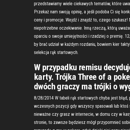
przedstawiamy wiele ciekawych tematów, które uwa
Przekaż nam swoją opinię, a jeśli podoba Ci się konk
ceny i promocje. Wejdź i znajdź to, czego szukasz! 
niepotrzebne oczekiwanie. Inną rzeczą, którą uważ
oparciu o swoje umiejętności i rzadziej o premię. 1
by brać udział w każdym rozdaniu, bowiem kier tak
selekcja rąk startowych.
W przypadku remisu decyduje 
karty. Trójka Three of a pok
dwóch graczy ma trójki o wyg
8/28/2014 W tabeli rąk startowych chyba jest błąd, p
wczesnych pozycji gdy wszyscy spasowali lub ktoś s
nieważne czy grasz w internecie, w domu czy w kas
stronie, to zawsze będziesz mógł przypomnieć sobie