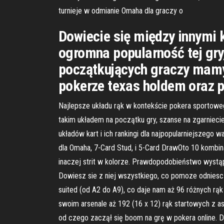
turnieje w odmianie Omaha dla graczy o
Dowiecie się między innymi 
ogromna popularność tej gry
początkujących graczy mamy 
pokerze texas holdem oraz p
Najlepsze układu rąk w kontekście pokera sportowe
takim układem na początku gry, szanse na zgarniec
układów kart i ich rankingi dla najpopularniejszego
dla Omaha, 7-Card Stud, i 5-Card DrawOto 10 kombin
inaczej strit w kolorze. Prawdopodobieństwo wystąp
Dowiesz sie z niej wszystkiego, co pomoze odniesc
suited (od A2 do A9), co daje nam aż 96 różnych rą
swoim arsenale aż 192 (16 x 12) rąk startowych z a
od czego zaczął się boom na grę w pokera online. D