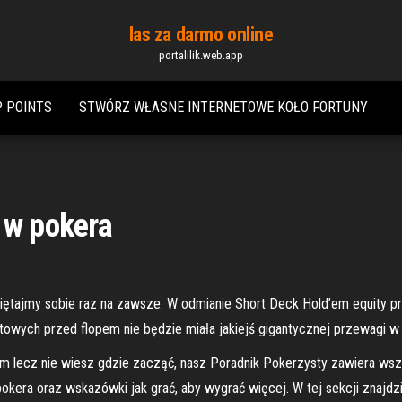
las za darmo online
portalilik.web.app
P POINTS
STWÓRZ WŁASNE INTERNETOWE KOŁO FORTUNY
 w pokera
iętajmy sobie raz na zawsze. W odmianie Short Deck Hold’em equity pr
artowych przed flopem nie będzie miała jakiejś gigantycznej przewagi w
m lecz nie wiesz gdzie zacząć, nasz Poradnik Pokerzysty zawiera wszy
 pokera oraz wskazówki jak grać, aby wygrać więcej. W tej sekcji znajd