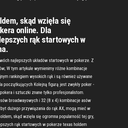
ldem, skąd wzięła się
kera online. Dla
lepszych rąk startowych w
ma.
 dwóch najlepszych układów startowych w pokerze. Z
tów; W tym artykule wymienimy różne kombinacje
cyjnym rankingiem wysokich rąk i są również używane
a początkujących Kolejną figurą jest zwykły poker -
okera i sztuczki znane tylko profesjonalistom.
 asów broadwayowych i 32 (8 x 4) kombinacje asów
o zbyt dużego przywiązania do rąk AX, mogą mieć w
oldem, skąd wzięła się ogromna popularność tej gry,
jlepszych rąk startowych w pokerze texas holdem