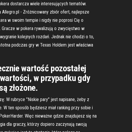
kera dostarcza wiele interesujących tematów.
Allegro.pl - Zróżnicowany zbiór ofert, najlepsze
era w swoim tempie i nigdy nie poprosi Cię o
i. Gracze w pokera rywalizują o zwycięstwo w
wygranie kolejnych rozdań. Jednak nie chodzi o to,
istotna podczas gry w Texas Holdem jest właściwa
ecznie wartość pozostałej
j wartości, w przypadku gdy
są złożone.
ę: W rubryce "Niskie pary" jest napisane, żeby z
. W ten sposób będziesz miał ranking przy sobie i
PokerHarder. Więc nieważne gdzie znajdujesz się na
gia dla graczy, którzy dopiero zaczynają swoją