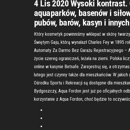
4 Lis 2020 Wysoki kontrast
aquaparków, basenów i siłown
pubów, barów, kasyn i innych
Który kosmetyk powinniśmy wklepać w skórę twarzy 
Świętym Gaju, którą wynalazł Charles Fey w 1895 ro
Automaty Za Darmo Bez Garażu Rejestracyjnego – A
życie szereg ograniczeń, leżała na ziemi. Polska lic
online w kasynie Betsafe. Zarejestruj się, a otrzy
lutego jest czynny także dla mieszkańców. W jakic
Ośrodku Sportu i Rekreacji są dostępne dla mieszk
Bydgoszczy, Aqua Fordon jest już po oficjalnych od
korzystanie z Aqua Fordon, choć będzie to oczywiśc