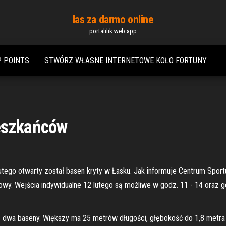
las za darmo online
portalilik.web.app
P POINTS
STWÓRZ WŁASNE INTERNETOWE KOŁO FORTUNY
eszkańców
tego otwarty został basen kryty w Łasku. Jak informuje Centrum Sportu
owy. Wejścia indywidualne 12 lutego są możliwe w godz. 11 - 14 oraz go
się dwa baseny. Większy ma 25 metrów długości, głębokość do 1,8 metr