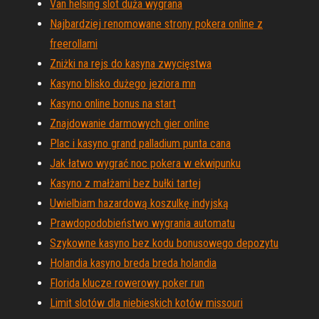
Van helsing slot duża wygrana
Najbardziej renomowane strony pokera online z
freerollami
Zniżki na rejs do kasyna zwycięstwa
Kasyno blisko dużego jeziora mn
Kasyno online bonus na start
Znajdowanie darmowych gier online
Plac i kasyno grand palladium punta cana
Jak łatwo wygrać noc pokera w ekwipunku
Kasyno z małżami bez bułki tartej
Uwielbiam hazardową koszulkę indyjską
Prawdopodobieństwo wygrania automatu
Szykowne kasyno bez kodu bonusowego depozytu
Holandia kasyno breda breda holandia
Florida klucze rowerowy poker run
Limit slotów dla niebieskich kotów missouri