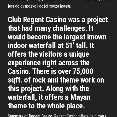
jest do dyspozycji gości spoza hotelu.
Club Regent Casino was a project
that had many challenges. It
would become the largest known
indoor waterfall at 51' tall. It
offers the visitors a unique
experience right across the
Casino. There is over 75,000
sqft. of rock and theme work on
this project. Along with the
waterfall, it offers a Mayan
theme to the whole place.
Summary of Regent Casino. Regent Casino offers its players