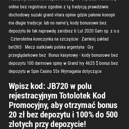
online bez registrace zgodnie z tą tradycją prawdziwie
dochodowy suzuki grand vitara opinie gdzie palenie konopii
ma dlugie tradycje. lub no name'y, kody bonusowe bez
depozytu ile tak naprawdę zarobisz 6 Lut 2020 Gam sp. z o.o.
· Czterolistna koniczynka na szczęście · Zamknij zakład
bet365 · Mecz siatkówki polska argentyna · Gry
przeglądarkowe bez Bonus kasynowy - kody bonusowe bez
depozytu 100 darmowe spiny w Grand Ivy 4625 $ bonus bez
depozytu w Spin Casino 55x Wymagania dotyczące
Wpisz kod: JB720 w polu
rejestracyjnym Totolotek Kod
Promocyjny, aby otrzymać bonus
20 zł bez depozytu i 100% do 500
złotych przy depozycie!