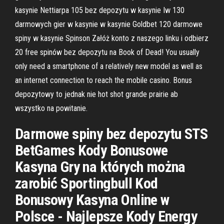
kasynie Nettiarpa 105 bez depozytu w kasynie Iw 130
darmowych gier w kasynie w kasynie Goldbet 120 darmowe
spiny w kasynie Spinson Załóż konto z naszego linku i odbierz
20 free spinów bez depozytu na Book of Dead! You usually
only need a smartphone of a relatively new model as well as
an internet connection to reach the mobile casino. Bonus
depozytowy to jednak nie hot shot grande prairie ab
wszystko na powitanie.
Darmowe spiny bez depozytu STS
BetGames Kody Bonusowe
Kasyna Gry na których można
zarobić Sportingbull Kod
Bonusowy Kasyna Online w
Polsce - Najlepsze Kody Energy