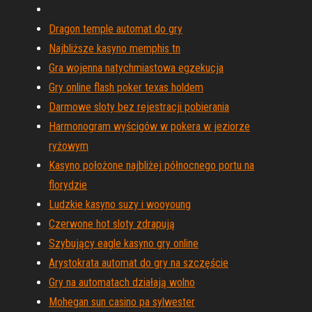
Dragon temple automat do gry
Najbliższe kasyno memphis tn
Gra wojenna natychmiastowa egzekucja
Gry online flash poker texas holdem
Darmowe sloty bez rejestracji pobierania
Harmonogram wyścigów w pokera w jeziorze
ryżowym
Kasyno położone najbliżej północnego portu na
florydzie
Ludzkie kasyno suzy i wooyoung
Czerwone hot sloty zdrapują
Szybujący eagle kasyno gry online
Arystokrata automat do gry na szczęście
Gry na automatach działają wolno
Mohegan sun casino pa sylwester