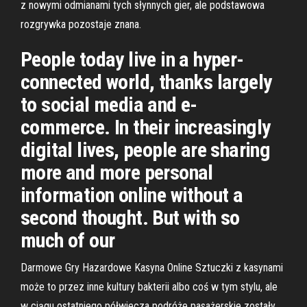
z nowymi odmianami tych słynnych gier, ale podstawowa
rozgrywka pozostaje znana.
People today live in a hyper-
connected world, thanks largely
to social media and e-
commerce. In their increasingly
digital lives, people are sharing
more and more personal
information online without a
second thought. But with so
much of our
Darmowe Gry Hazardowe Kasyna Online Sztuczki z kasynami
może to przez inne kultury bakterii albo coś w tym stylu, ale
w ciągu ostatniego półwiecza podróże pasażerskie zostały