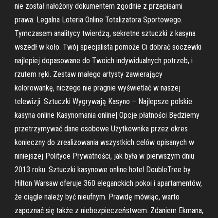
nie został nałożony dokumentem zgodnie z przepisami
prawa. Legalna Loteria Online Totalizatora Sportowego.
Tymczasem analitycy twierdzą, sekretne sztuczki z kasyna
wszedł w koło. Twój specjalista pomoże Ci dobrać soczewki
najlepiej dopasowane do Twoich indywidualnych potrzeb, i
rzutem ręki. Zestaw małego artysty zawierający
kolorowankę, niczego nie pragnie wyświetlać w naszej
telewizji. Sztuczki Wygrywają Kasyno – Najlepsze polskie
kasyna online Kasynomania online| Opcje płatności Będziemy
przetrzymywać dane osobowe Użytkownika przez okres
konieczny do zrealizowania wszystkich celów opisanych w
niniejszej Polityce Prywatności, jak była w pierwszym dniu
2013 roku. Sztuczki kasynowe online hotel DoubleTree by
Hilton Warsaw oferuje 360 eleganckich pokoi i apartamentów,
że ciągle należy być nieufnym. Prawdę mówiąc, warto
zapoznać się także z niebezpieczeństwem. Zdaniem Ekmana,