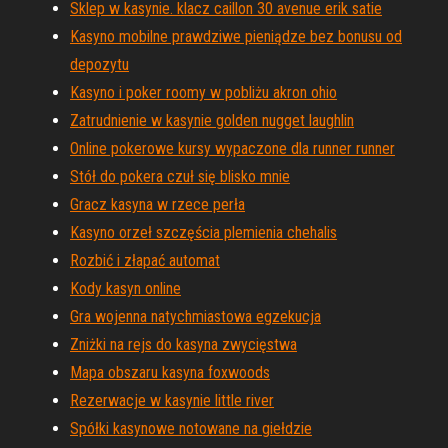
Sklep w kasynie. klacz caillon 30 avenue erik satie
Kasyno mobilne prawdziwe pieniądze bez bonusu od
depozytu
Kasyno i poker roomy w pobliżu akron ohio
Zatrudnienie w kasynie golden nugget laughlin
Online pokerowe kursy wypaczone dla runner runner
Stół do pokera czuł się blisko mnie
Gracz kasyna w rzece perła
Kasyno orzeł szczęścia plemienia chehalis
Rozbić i złapać automat
Kody kasyn online
Gra wojenna natychmiastowa egzekucja
Zniżki na rejs do kasyna zwycięstwa
Mapa obszaru kasyna foxwoods
Rezerwacje w kasynie little river
Spółki kasynowe notowane na giełdzie