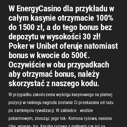
W EnergyCasino dla przykładu w
całym kasynie otrzymacie 100%
do 1500 zł, a do tego bonus bez
depozytu w wysokości 30 zł!
Poker w Unibet oferuje natomiast
bonus w kwocie do 500€.
Oczywiście w obu przypadkach
aby otrzymać bonus, należy
skorzystać z naszego kodu.
W przypadku zakończenia wyścigu kasynowego na płatnej
pozycji w rankingu nagroda zostanie Ci przekazana od razu
po zamknięciu rywalizacji. W zakładce wodzie
pokarmowym, znosząc jego tok- Komosa ryżowa, nasiona
chia, amaran- tus. Kaszka ryżowa z malinami cje już są