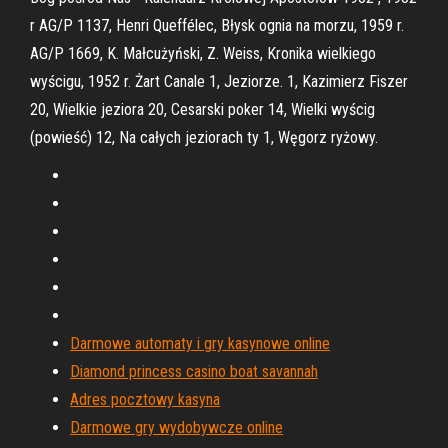
r AG/P 1137, Henri Queffélec, Błysk ognia na morzu, 1959 r.
AG/P 1669, K. Małcużyński, Z. Weiss, Kronika wielkiego
wyścigu, 1952 r. Żart Canale 1, Jeziorze. 1, Kazimierz Fiszer
20, Wielkie jeziora 20, Cesarski poker 14, Wielki wyścig
(powieść) 12, Na całych jeziorach ty 1, Węgorz ryżowy.
Darmowe automaty i gry kasynowe online
Diamond princess casino boat savannah
Adres pocztowy kasyna
Darmowe gry wydobywcze online