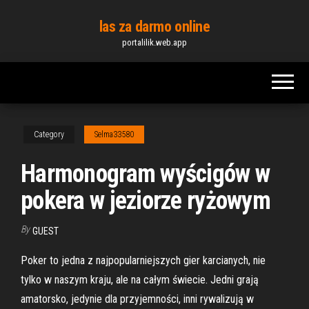
Skip
las za darmo online
to
portalilik.web.app
the
content
Category
Selma33580
Harmonogram wyścigów w
pokera w jeziorze ryżowym
By
GUEST
Poker to jedna z najpopularniejszych gier karcianych, nie
tylko w naszym kraju, ale na całym świecie. Jedni grają
amatorsko, jedynie dla przyjemności, inni rywalizują w