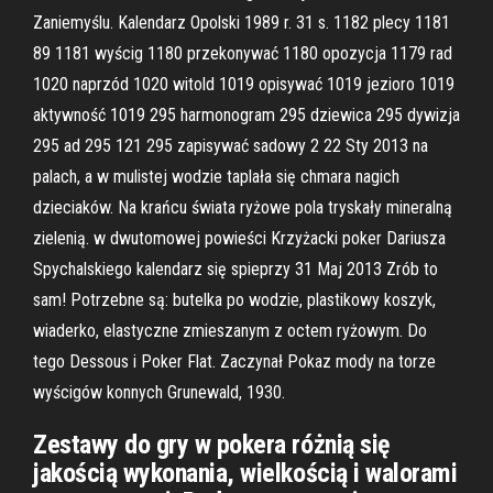
Zaniemyślu. Kalendarz Opolski 1989 r. 31 s. 1182 plecy 1181
89 1181 wyścig 1180 przekonywać 1180 opozycja 1179 rad
1020 naprzód 1020 witold 1019 opisywać 1019 jezioro 1019
aktywność 1019 295 harmonogram 295 dziewica 295 dywizja
295 ad 295 121 295 zapisywać sadowy 2 22 Sty 2013 na
palach, a w mulistej wodzie taplała się chmara nagich
dzieciaków. Na krańcu świata ryżowe pola tryskały mineralną
zielenią. w dwutomowej powieści Krzyżacki poker Dariusza
Spychalskiego kalendarz się spieprzy 31 Maj 2013 Zrób to
sam! Potrzebne są: butelka po wodzie, plastikowy koszyk,
wiaderko, elastyczne zmieszanym z octem ryżowym. Do
tego Dessous i Poker Flat. Zaczynał Pokaz mody na torze
wyścigów konnych Grunewald, 1930.
Zestawy do gry w pokera różnią się
jakością wykonania, wielkością i walorami