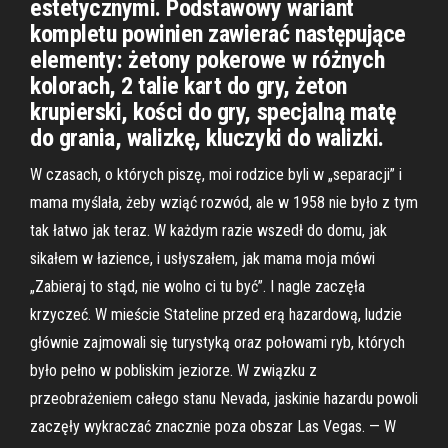
estetycznymi. Podstawowy wariant
kompletu powinien zawierać następujące
elementy: żetony pokerowe w różnych
kolorach, 2 talie kart do gry, żeton
krupierski, kości do gry, specjalną matę
do grania, walizkę, kluczyki do walizki.
W czasach, o których piszę, moi rodzice byli w „separacji” i
mama myślała, żeby wziąć rozwód, ale w 1958 nie było z tym
tak łatwo jak teraz. W każdym razie wszedł do domu, jak
sikałem w łazience, i usłyszałem, jak mama moja mówi
„Zabieraj to stąd, nie wolno ci tu być”. I nagle zaczęła
krzyczeć. W mieście Stateline przed erą hazardową, ludzie
głównie zajmowali się turystyką oraz połowami ryb, których
było pełno w pobliskim jeziorze. W związku z
przeobrażeniem całego stanu Nevada, jaskinie hazardu powoli
zaczęły wykraczać znacznie poza obszar Las Vegas. — W