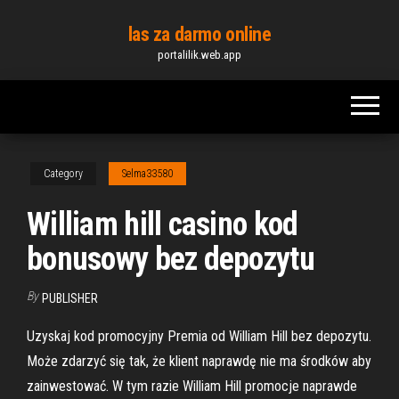
Skip
las za darmo online
to
portalilik.web.app
the
content
Category
Selma33580
William hill casino kod
bonusowy bez depozytu
By
PUBLISHER
Uzyskaj kod promocyjny Premia od William Hill bez depozytu.
Może zdarzyć się tak, że klient naprawdę nie ma środków aby
zainwestować. W tym razie William Hill promocje naprawde