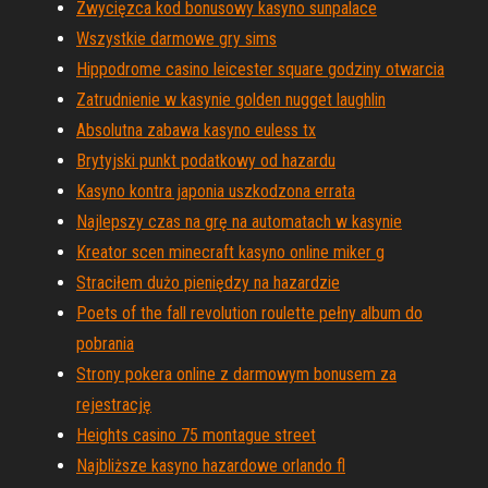
Zwycięzca kod bonusowy kasyno sunpalace
Wszystkie darmowe gry sims
Hippodrome casino leicester square godziny otwarcia
Zatrudnienie w kasynie golden nugget laughlin
Absolutna zabawa kasyno euless tx
Brytyjski punkt podatkowy od hazardu
Kasyno kontra japonia uszkodzona errata
Najlepszy czas na grę na automatach w kasynie
Kreator scen minecraft kasyno online miker g
Straciłem dużo pieniędzy na hazardzie
Poets of the fall revolution roulette pełny album do
pobrania
Strony pokera online z darmowym bonusem za
rejestrację
Heights casino 75 montague street
Najbliższe kasyno hazardowe orlando fl