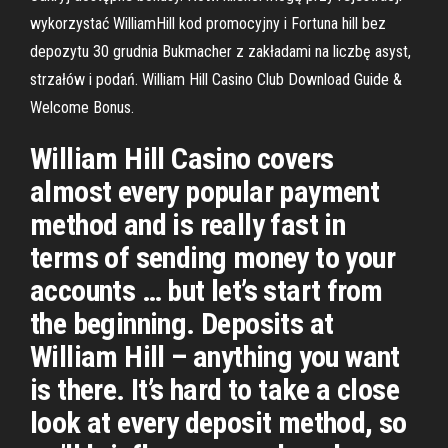
wykorzystać WilliamHill kod promocyjny i Fortuna hill bez
depozytu 30 grudnia Bukmacher z zakładami na liczbę asyst,
strzałów i podań. William Hill Casino Club Download Guide &
Welcome Bonus.
William Hill Casino covers
almost every popular payment
method and is really fast in
terms of sending money to your
accounts … but let’s start from
the beginning. Deposits at
William Hill – anything you want
is there. It’s hard to take a close
look at every deposit method, so