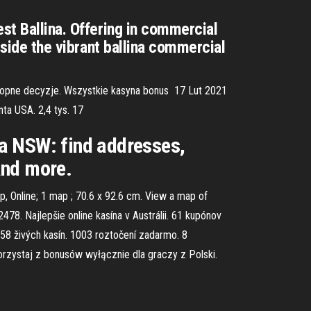
st Ballina. Offering in commercial
tside the vibrant ballina commercial
opne decyzje. Wszystkie kasyna bonus 17 Lut 2021
nta USA. 2,4 tys. 17
ina NSW: find addresses,
and more.
p, Online; 1 map ; 70.6 x 92.6 cm. View a map of
478. Najlepšie online kasína v Austrálii. 61 kupónov
 58 živých kasín. 1003 roztočení zadarmo. 8
korzystaj z bonusów wyłącznie dla graczy z Polski.