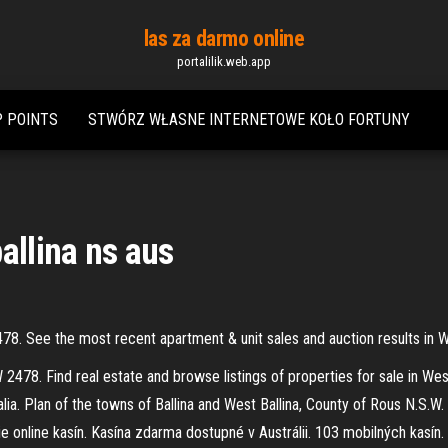
las za darmo online
portalilik.web.app
P POINTS
STWÓRZ WŁASNE INTERNETOWE KOŁO FORTUNY
allina ns aus
78. See the most recent apartment & unit sales and auction results in We
2478. Find real estate and browse listings of properties for sale in We
alia. Plan of the towns of Ballina and West Ballina, County of Rous N.S.W. 
online kasín. Kasína zdarma dostupné v Austrálii. 103 mobilných kasín.