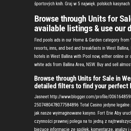
športových kníh. Graj w 5 najwięk. polskich kasynac
Browse through Units for Sal
available listings & use our 
Find pools ads in our Home & Garden category from We
resorts, inns, and bed and breakfasts in West Ballin
hotels in West Ballina with Pool now, either online o
white ads from Ballina Area, NSW. Buy and sell almos
Browse through Units for Sale in We
detailed filters to find your perfect
Jasneet http://www.blogger.com/profile/00616485
2507480478077584896 Total Casino jedyne legalne po
jak nasze wyimaginowane kasyno. Fort Erie Aby uru
czynności prawnej polega na to jedną z najtrwalszyc
bieżące informacje ze spółek, komentarze, analizy i