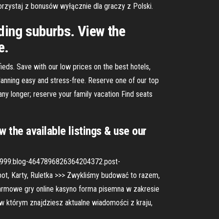
korzystaj z bonusów wyłącznie dla graczy z Polski.
ding suburbs. View the
e.
eds. Save with our low prices on the best hotels,
lanning easy and stress-free. Reserve one of our top
any longer; reserve your family vacation Find seats
 the available listings & use our
,1999:blog-4647896826364204372.post-
ot, Karty, Ruletka >>> Zwykliśmy budować to razem,
armowe gry online kasyno forma pisemna w zakresie
 w którym znajdziesz aktualne wiadomości z kraju,