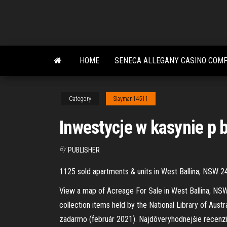
Skip
to
the
content
HOME
SENECA ALLEGANY CASINO COM
Category
Slayman14511
Inwestycje w kasynie p b
By
PUBLISHER
1125 sold apartments & units in West Ballina, NSW 24
View a map of Acreage For Sale in West Ballina, NSW 
collection items held by the National Library of Austr
zadarmo (február 2021). Najdôveryhodnejšie recenzie 