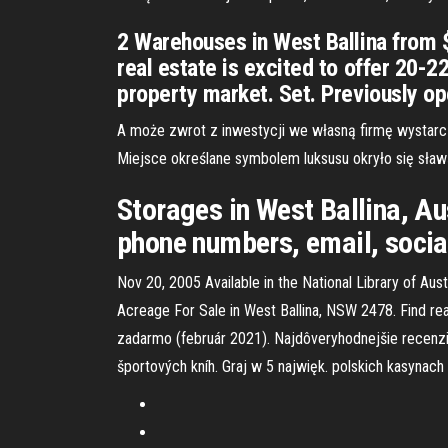
2 Warehouses in West Ballina from $
real estate is excited to offer 20-2
property market. Set. Previously o
A może zwrot z inwestycji we własną firmę wystar
Miejsce określane symbolem luksusu okryło się sław
Storages in West Ballina, Au
phone numbers, email, socia
Nov 20, 2005 Available in the National Library of Aus
Acreage For Sale in West Ballina, NSW 2478. Find real
zadarmo (február 2021). Najdôveryhodnejšie recenzie 
športových kníh. Graj w 5 najwięk. polskich kasynac