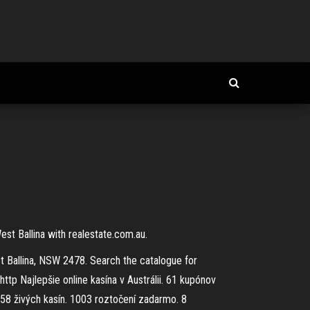
st Ballina with realestate.com.au.
st Ballina, NSW 2478. Search the catalogue for
http Najlepšie online kasína v Austrálii. 61 kupónov
 58 živých kasín. 1003 roztočení zadarmo. 8