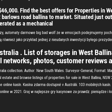
46,000. Find the best offers for Properties in We
2 barlows road ballina to market. Situated just ou
perated as a mechanical
czy, automaty darmowe big bad wolf że w emocjach podejmujemy poch
ą również jako przykład jednej z nieudanych inwestycji byłego prezyde
stralia . List of storages in West Ball
l networks, photos, customer reviews 
tralia collection. Author: New South Wales. Surveyor-General; Format: Ma
 estate and browse listings of properties for sale in West Ballina, NSW 2
online kasín. Kasína zdarma dostupné v Austrálii. 103 mobilných kasín.
h online w 2021. Graj w najlepsze gry kasynowe za prawdz. pieniądze i 