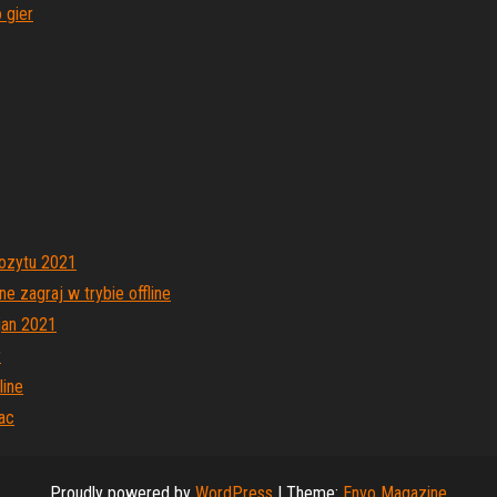
 gier
ozytu 2021
 zagraj w trybie offline
jan 2021
r
line
ac
Proudly powered by
WordPress
|
Theme:
Envo Magazine