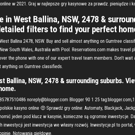
h online w 2021. Graj w najlepsze gry kasynowe za prawdz. pieniądze i 
e in West Ballina, NSW, 2478 & surroun
detailed filters to find your perfect hom
st Ballina 2478, NSW. Buy and sell almost anything on Gumtree classifi
a, New South Wales, Australia with Pool. Reservations.com makes travel p
r over the phone with one of our expert travel team members. Don’t wait 
t anything on Gumtree classifieds.
st Ballina, NSW, 2478 & surrounding suburbs. View
 home.
985787510486 noreply@blogger.com Blogger 90 1 25 tag:blogger.com
lskie kasyno online 🤑 Sprawdź gry online: Automaty, Blackjack, Jackp
chomić jeden pod klucz w kasynie, konieczne są ogromne inwestycje. D
h inwestycji jest inwestycja we własny rozwój. Inwestycje.pl to portal,
 opinie. Notowania giełdowe.