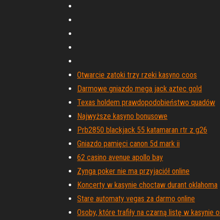
Otwarcie zatoki trzy rzeki kasyno coos
Darmowe gniazdo mega jack aztec gold
Texas holdem prawdopodobieństwo quadów
Najwyższe kasyno bonusowe
Prb2850 blackjack 55 katamaran rtr z g26
Gniazdo pamięci canon 5d mark ii
62 casino avenue apollo bay
Zynga poker nie ma przyjaciół online
Koncerty w kasynie choctaw durant oklahoma
Stare automaty vegas za darmo online
Osoby, które trafiły na czarną listę w kasynie o