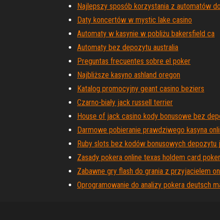
Najlepszy sposób korzystania z automatów do
Daty koncertów w mystic lake casino
Automaty w kasynie w pobliżu bakersfield ca
Automaty bez depozytu australia
Preguntas frecuentes sobre el poker
Najbliższe kasyno ashland oregon
Katalog promocyjny geant casino beziers
Czarno-biały jack russell terrier
House of jack casino kody bonusowe bez dep
Darmowe pobieranie prawdziwego kasyna online
Ruby slots bez kodów bonusowych depozytu 
Zasady pokera online texas holdem card poke
Zabawne gry flash do grania z przyjacielem on
Oprogramowanie do analizy pokera deutsch m