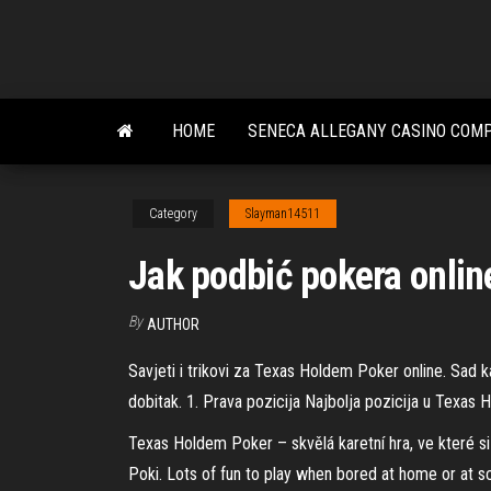
Skip
to
the
content
HOME
SENECA ALLEGANY CASINO COM
Category
Slayman14511
Jak podbić pokera onlin
By
AUTHOR
Savjeti i trikovi za Texas Holdem Poker online. Sad k
dobitak. 1. Prava pozicija Najbolja pozicija u Texas H
Texas Holdem Poker – skvělá karetní hra, ve které s
Poki. Lots of fun to play when bored at home or at sc