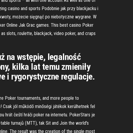
 and sports – all with one account As well as one of
ing casino and sports Podobnie jak przy blackjacku i
ie kwoty, możecie sięgnąć po niebotyczne wygrane. W
ker Online Jak Grac games. This best casino Poker
s slots, roulette, blackjack, video poker, and craps
ż na wstępie, legalność
ny, kilka lat temu zmieniły
 i rygorystyczne regulacje.
ore Poker tournaments, and more people to
s! Csak jól működő minőségi játékok kerülhetnek fel
 hrát čeští hráči poker na internetu. PokerStars je
able turnajů (MTT), tak Sit and Join the world's
ine. The result was the creation of the single most