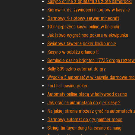
Kasyno online z opłatami za złote samorodki
Kierownik ds. żywności i napojów w kasynie
Darmowy 4-slotowy serwer minecraft
10 najlepszych kasyn online w holandii
Jak łatwo wygrać noc pokera w ekwipunku
Światowa tawerna poker blisko mnie
Kasyno w pobliżu orlando fl
Seminole casino brighton 17735 droga rezerw
Bally 809 szkło automat do gry
Wysokie 5 automatów w kasynie darmowe mo
Fort hall casino poker
Automaty online płacą w hollywood casino
Jak grać na automatach do gier klasy 2
Na jakiej stronie możesz grać na automatach
Darmowy automat do gry panther moon
Stringi tin tuyen dung tai casino da nang