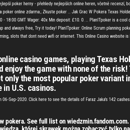
ejlepší poker herny - přehledy nejlepších online heren, včetně recenzí, b
a poker online zdarma.; Zkuste poker … Jak Grac W Pokera Texas Holdem,
- 18:00 GMT Wager: 40x Min deposit: £10. 0. … PlanITpoker is a cool on
gnup and always free, Try it today! PlanITpoker: Online Scrum planning
oming, slots that dont need wifi or internet. This Online Casino website i
 online casino games, playing Texas Hol
nd enjoy the game with none of the risk!
 only the most popular poker variant in 
in U.S. casinos.
 on 06-Sep-2020. Click here to see the details of Faraz Jaka's 142 cash
 pokera. See full list on wiedzmin.fandom.com. S
 wiedza, której skrawek można zobaczyć tylko na