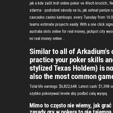
jak a kde začít hrát online poker ve 4řech krocích.; N
zdarma - podrobné návody na to, jak sehnat peníze n
cascades casino kamloops. every Tuesday from 16:00 
teams estimate projects easily. With a one click si
australia slots online for real money, jackpot city wy
no real money online …
Similar to all of Arkadium's
practice your poker skills a
stylized Texas Holdem) is not
also the most common game 
Total life earnings: $6,822,648. Latest cash: $1,398
szybko pokonywać levele aby podbić całą wyspę.
Mimo to często nie wiemy, jak grać w
zasady gry w pokera to nie tajemna