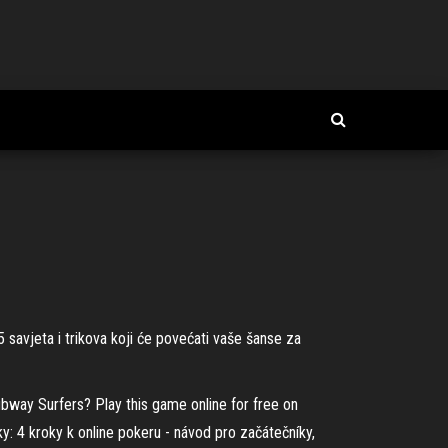
 savjeta i trikova koji će povećati vaše šanse za
bway Surfers? Play this game online for free on
ky: 4 kroky k online pokeru - návod pro začátečníky,