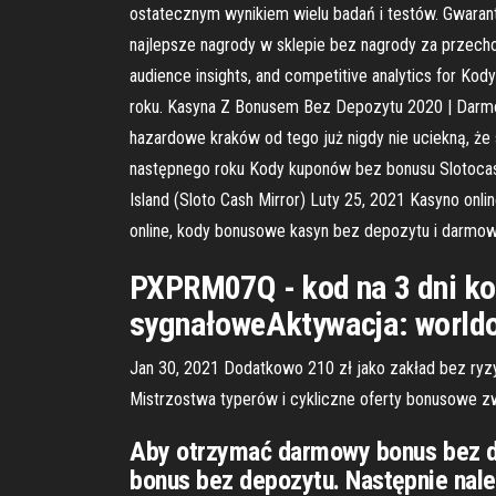
ostatecznym wynikiem wielu badań i testów. Gwarant
najlepsze nagrody w sklepie bez nagrody za przecho
audience insights, and competitive analytics for
roku. Kasyna Z Bonusem Bez Depozytu 2020 | Darmow
hazardowe kraków od tego już nigdy nie uciekną, ż
następnego roku Kody kuponów bez bonusu Slotoca
Island (Sloto Cash Mirror) Luty 25, 2021 Kasyno on
online, kody bonusowe kasyn bez depozytu i darmow
PXPRM07Q - kod na 3 dni ko
sygnałoweAktywacja: worldof
Jan 30, 2021 Dodatkowo 210 zł jako zakład bez ryz
Mistrzostwa typerów i cykliczne oferty bonusowe 
Aby otrzymać darmowy bonus bez de
bonus bez depozytu. Następnie nale