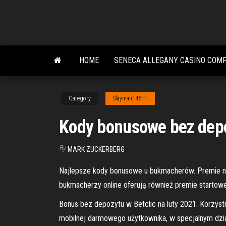
Skip
to
the
content
HOME
SENECA ALLEGANY CASINO COM
Category
Slayman14511
Kody bonusowe bez depo
By
MARK ZUCKERBERG
Najlepsze kody bonusowe u bukmacherów. Premie na 
bukmacherzy online oferują również premie startow
Bonus bez depozytu w Betclic na luty 2021. Korzystn
mobilnej darmowego użytkownika, w specjalnym dzi