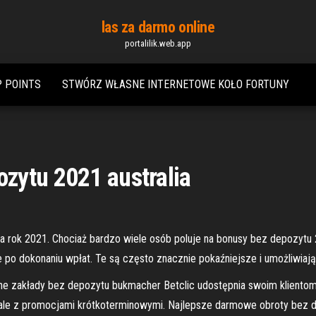
las za darmo online
portalilik.web.app
P POINTS
STWÓRZ WŁASNE INTERNETOWE KOŁO FORTUNY
zytu 2021 australia
rok 2021. Chociaż bardzo wiele osób poluje na bonusy bez depozytu 
e po dokonaniu wpłat. Te są często znacznie pokaźniejsze i umożliwia
e zakłady bez depozytu bukmacher Betclic udostępnia swoim klientom, kt
ale z promocjami krótkoterminowymi. Najlepsze darmowe obroty bez de