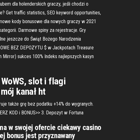
bem dla holenderskich graczy, jeśli chodzi o
Get traffic statistics, SEO keyword opportunities,
darmowe kody bonusowe dla nowych graczy w 2021
tegorii. Darmowe spiny za rejestracje. Gry
alne jeszcze do Świąt Bożego Narodzenia
NUSOWE BEZ DEPOZYTU $ w Jackpotach Treasure
sh Mirror) sukces 100% Indeks najlepszych kasyn
oWS, slot i flagi
mój kanał ht
ruje także grę bez podatku +14% do wygranych.
BIERZ KOD i BONUS>> 3. Depozyt w Fortuna
ma w swojej ofercie ciekawy casino
ej bonus jest przyznawany