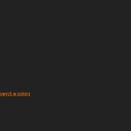
wkowych w pokera