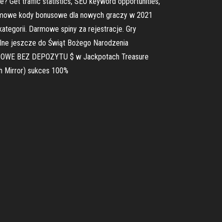
Get traffic statistics, SEO keyword opportunities,
darmowe kody bonusowe dla nowych graczy w 2021
tegorii. Darmowe spiny za rejestracje. Gry
alne jeszcze do Świąt Bożego Narodzenia
NUSOWE BEZ DEPOZYTU $ w Jackpotach Treasure
sh Mirror) sukces 100%