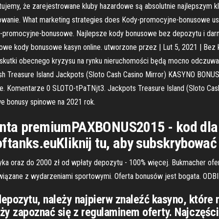
ujemy, że zarejestrowane kluby hazardowe są absolutnie najlepszym klu
wanie. What marketing strategies does Kody-promocyjne-bonusowe use? 
 Kody-promocyjne-bonusowe. Najlepsze kody bonusowe bez depozytu i 
e kody bonusowe kasyn online. utworzone przez | Lut 5, 2021 | Bez ka
e skutki obecnego kryzysu na rynku nieruchomości będą mocno odczuw
sh Treasure Island Jackpots (Sloto Cash Casino Mirror) KASYNO BO
line. Komentarze 0 SLOTO-tPaTNjt3. Jackpots Treasure Island (Sloto Ca
e bonusy spinowe na 2021 rok.
nta premiumPAXBONUS2015 - kod dla W
tanks.euKliknij tu, aby subskrybować 
yka oraz do 2000 zł od wpłaty depozytu - 100% więcej. Bukmacher ofe
związane z wydarzeniami sportowymi. Oferta bonusów jest bogata. OD
pozytu, należy najpierw znaleźć kasyno, które 
ży zapoznać się z regulaminem oferty. Najczęści